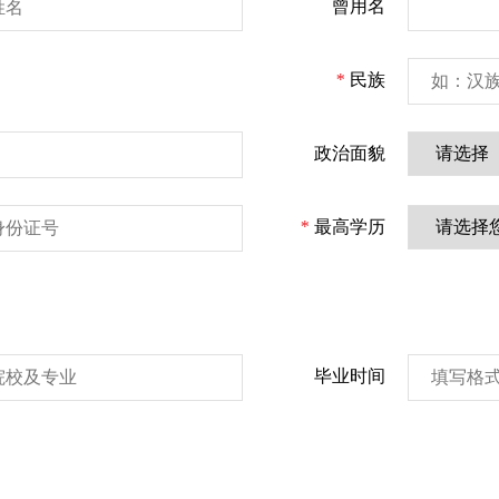
曾用名
*
民族
政治面貌
*
最高学历
毕业时间